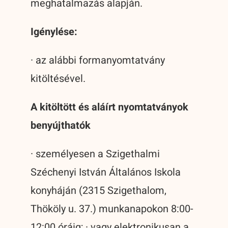
meghatalmazás alapján.
Igénylése:
· az alábbi formanyomtatvány
kitöltésével.
A kitöltött és aláírt nyomtatványok
benyújthatók
· személyesen a Szigethalmi
Széchenyi István Általános Iskola
konyháján (2315 Szigethalom,
Thököly u. 37.) munkanapokon 8:00-
12:00 óráig; · vagy elektronikusan a