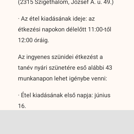
(2315 Szigethalom, József A. u. 49.)
· Az étel kiadásának ideje: az
étkezési napokon délelőtt 11:00-től
12:00 óráig.
Az ingyenes szünidei étkezést a
tanév nyári szünetére eső alábbi 43
munkanapon lehet igénybe venni:
· Étel kiadásának első napja: június
16.
· Étel kiadásának utolsó napja:
augusztus 12.